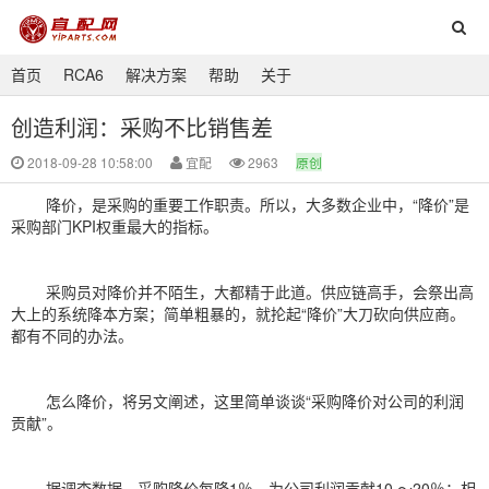
首页
RCA6
解决方案
帮助
关于
创造利润：采购不比销售差
2018-09-28 10:58:00
宜配
2963
原创
降价，是采购的重要工作职责。所以，大多数企业中，
“降价”是
采购部门KPI权重最大的指标。
采购员对降价并不陌生，大都精于此道。供应链高手，会祭出高
大上的系统降本方案；简单粗暴的，就抡起
“降价”大刀砍向供应商。
都有不同的办法。
怎么降价，将另文阐述，这里简单谈谈
“采购降价对公司的利润
贡献”。
据
调查数据，采购降价每降1％，为公司利润贡献10 ～20％；相